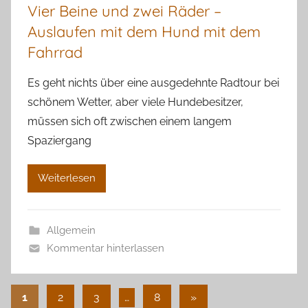
Vier Beine und zwei Räder –
Auslaufen mit dem Hund mit dem
Fahrrad
Es geht nichts über eine ausgedehnte Radtour bei
schönem Wetter, aber viele Hundebesitzer,
müssen sich oft zwischen einem langem
Spaziergang
Weiterlesen
Allgemein
Kommentar hinterlassen
Seitennummerierung
Nächste
1
2
3
…
8
»