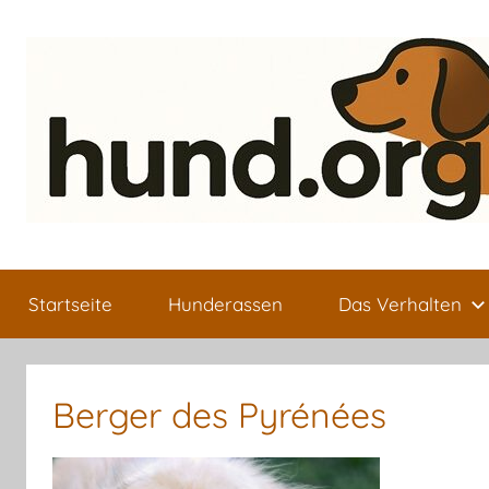
Zum
Inhalt
springen
Hund.org
Alles
über
Startseite
Hunderassen
Das Verhalten
den
besten
Freund
des
Berger des Pyrénées
Menschen