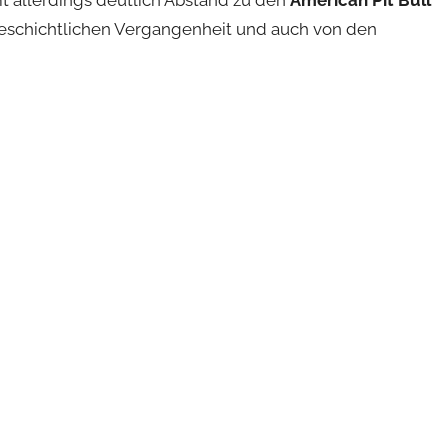
 allerdings deutlich Abstand zu den
American Pit Bull
r geschichtlichen Vergangenheit und auch von den